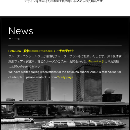
デザインを手がけた松本零士氏の思いが込められた船名です。
News
ニュース
Hotaluna（貸切 DINNER CRUISE）ご予約受付中
クルーズ・コンシェルジュが最適なチャータープランをご提案いたします。お下見体験
乗船フェアも実施中。貸切クルーズのご予約・お問合わせは
*Partyページ
よりお気軽
にお問い合わせください。
We have started taking reservations for the hotaluna charter. About a reservation for
charter plan, please contact us from
*Party page
.