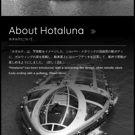
About Hotaluna
ホタルナについて
「ホタルナ」は、宇宙船をイメージした、シルバー・メタリックの流線形の船ボディ
に、ガルウィングの扉を搭載し、船体屋上にはルーフデッキを設置して、船外で景観が
楽しめるようにしました。［詳しく読む］
*Hotaluna* has been introduced, with a spaceship-like design, silver metallic sleek
body ending with a gullwing. [Read More]